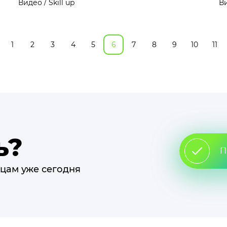
Видео / Skill up
Ви
1
2
3
4
5
6
7
8
9
10
11
ь?
П
цам уже сегодня