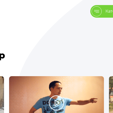
Кат
up