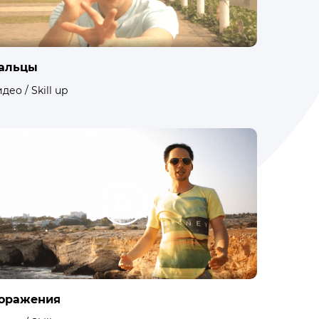
альцы
део / Skill up
оражения