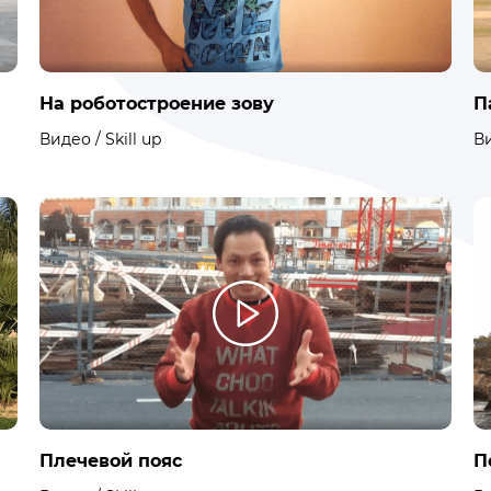
На роботостроение зову
П
Видео / Skill up
Ви
Плечевой пояс
П