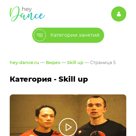
Категории занятий
hey-dance.ru
—
Видео
—
Skill up
— Страница 5
Категория - Skill up