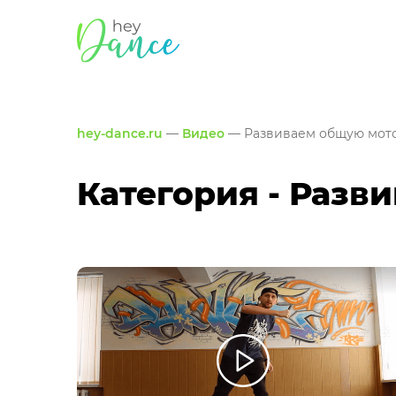
hey-dance.ru
—
Видео
— Развиваем общую мот
Категория - Разв