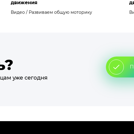
движения
д
Видео / Развиваем общую моторику
В
ь?
П
цам уже сегодня