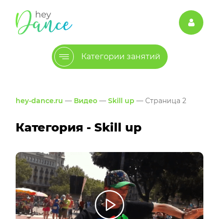
Категории занятий
hey-dance.ru
—
Видео
—
Skill up
— Страница 2
Категория - Skill up