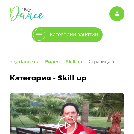
Категории занятий
hey-dance.ru
—
Видео
—
Skill up
— Страница 4
Категория - Skill up