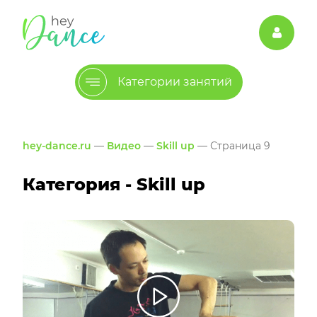
Категории занятий
hey-dance.ru
—
Видео
—
Skill up
— Страница 9
Категория - Skill up