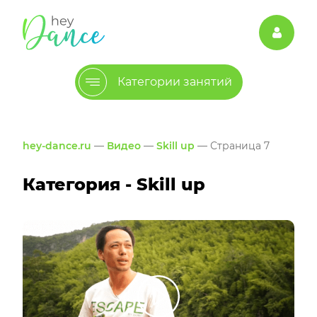
Категории занятий
hey-dance.ru
—
Видео
—
Skill up
— Страница 7
Категория - Skill up