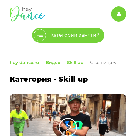
Категории занятий
hey-dance.ru
—
Видео
—
Skill up
— Страница 6
Категория - Skill up