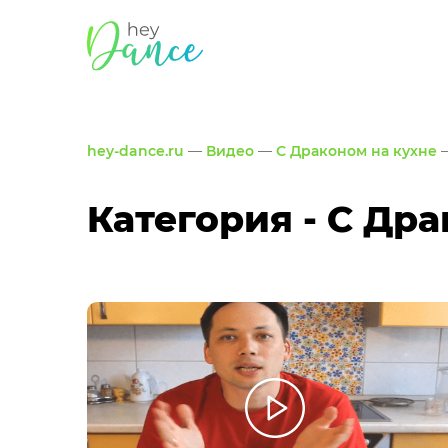
hey-dance.ru
—
Видео
—
С Драконом на кухне
—
Категория - С Др