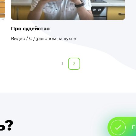
Про судейство
Видео / С Драконом на кухне
1
2
ь?
П