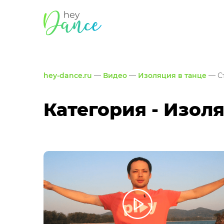
hey-dance.ru
—
Видео
—
Изоляция в танце
— С
Категория - Изол