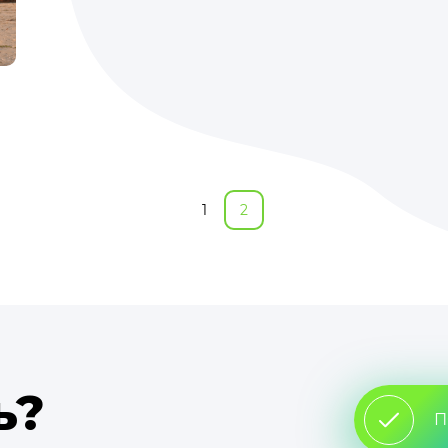
1
2
ь?
П