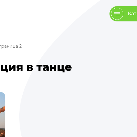
Кат
траница 2
яция в танце