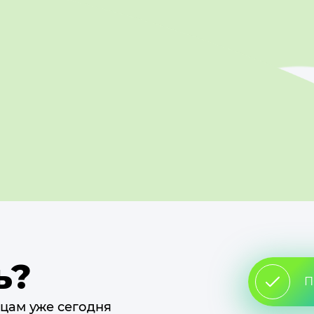
ь?
П
цам уже сегодня