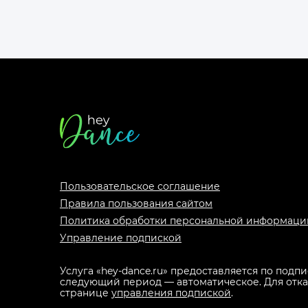
Футер
сайта
Пользовательское соглашение
Правила пользования сайтом
Политика обработки персональной информаци
Управление подпиской
Услуга «hey-dance.ru» предоставляется по подп
следующий период — автоматическое. Для отказа
странице
управления подпиской
.