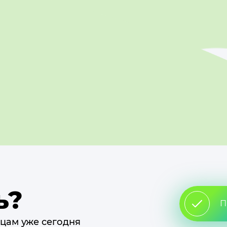
ь?
П
цам уже сегодня