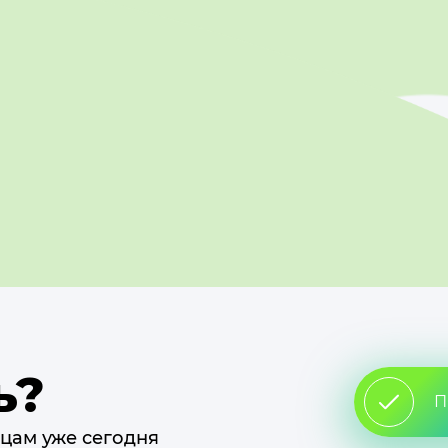
ь?
П
цам уже сегодня