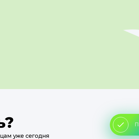
ь?
П
цам уже сегодня